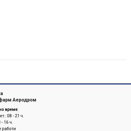
ка
 фарм Аеродром
но време
:
ет.: 08 - 21 ч.
 - 16 ч.
не работи