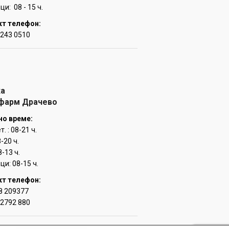
и: 08 - 15 ч.
кт телефон:
 243 0510
ка
 фарм Драчево
но време:
т. : 08-21 ч.
8-20 ч.
8-13 ч.
ци: 08-15 ч.
кт телефон:
8 209377
 2792 880