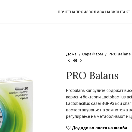
ПОЧЕТНА
ПРОИЗВОДИ
ЗА НАС
КОНТАКТ
Дома
Сара Фарм
PRO Balans
PRO Balans
Probalans капсулите содржат вис
корисни бактерии Lactobacillus acid
Lactobacillus casei BGP93 кои сп
воспоставување на рамнотежа во
регулирање на метаболизмот и 
Додади во листа на желби