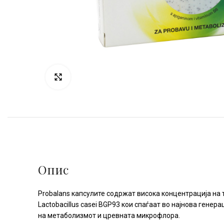
Click to enlarge
Опис
Probalans капсулите содржат висока концентрација на три
Lactobacillus casei BGP93 кои спаѓаат во најнова ген
на метаболизмот и цревната микрофлора.