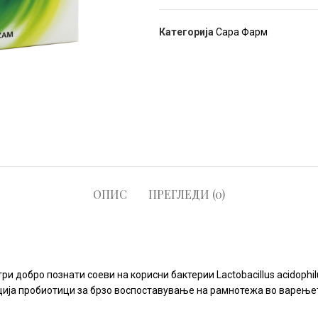
Категорија
Сара Фарм
ОПИС
ПРЕГЛЕДИ (0)
 добро познати соеви на корисни бактерии Lactobacillus acidophilus 
ерација пробиотици за брзо воспоставување на рамнотежа во варењ