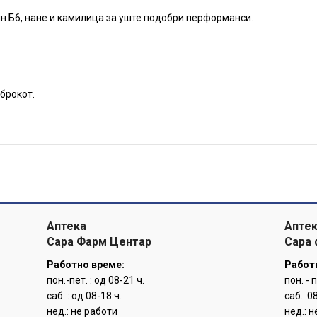
ин Б6, нане и камилица за уште подобри перформанси.
брокот.
Аптека
Апте
Сара Фарм Центар
Сара
Работно време:
Работ
пон.-пет. : од 08-21 ч.
пон. - п
саб. : од 08-18 ч.
саб.: 08
нед.: не работи
нед.: 