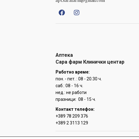
apt.sarafarm@gmail.com
Аптека
Сара фарм Клинички центар
Работно време:
пон. - пет. : 08 - 20.30 ч.
саб.: 08 - 16 ч.
нед.: не работи
празници: 08 - 15 ч.
Контакт телефон:
+389 78 209 376
+389 2 3113 129