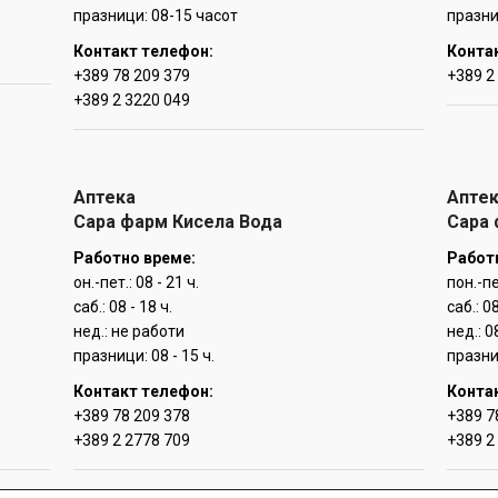
празници: 08-15 часот
празниц
Контакт телефон:
Конта
+389 78 209 379
+389 2
+389 2 3220 049
Аптека
Апте
Сара фарм Кисела Вода
Сара
Работно време:
Работ
он.-пет.: 08 - 21 ч.
пон.-пе
саб.: 08 - 18 ч.
саб.: 0
нед.: не работи
нед.: 0
празници: 08 - 15 ч.
празни
Контакт телефон:
Конта
+389 78 209 378
+389 7
+389 2 2778 709
+389 2