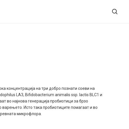
ока концентрација на три добро познати соеви на
ophilus LA3, Bifidobacterium animalis ssp. lactis BLC1 и
аѓаат во најнова генерација пробиотици за брзо
 варењето. Исто така пробиотиците помагаат и во
цревната микрофлора.