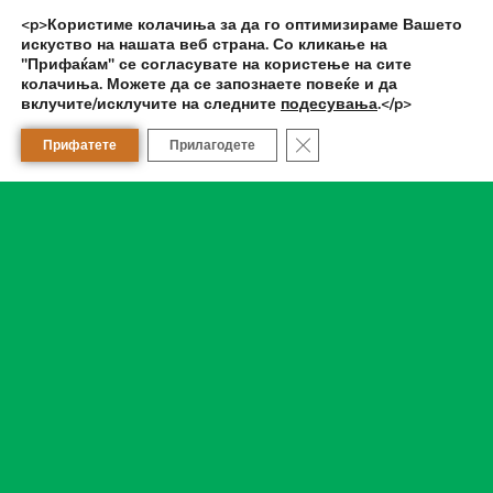
Сара фарм Клинички центар
<p>Користиме колачиња за да го оптимизираме Вашето
искуство на нашата веб страна. Со кликање на
Работно време:
"Прифаќам" се согласувате на користење на сите
пон. - пет. : 08 - 20.30 ч.
колачиња. Можете да се запознаете повеќе и да
вклучите/исклучите на следните
подесувања
.</p>
саб.: 08 - 16 ч.
нед.: не работи
Close GDPR Cookie Banner
Прифатете
Прилагодете
празници: 08 - 15 ч.
Контакт телефон:
+389 78 209 376
+389 2 3113 129
Аптека
Сара фарм Кисела Вода
Работно време:
он.-пет.: 08 - 21 ч.
саб.: 08 - 18 ч.
нед.: не работи
празници: 08 - 15 ч.