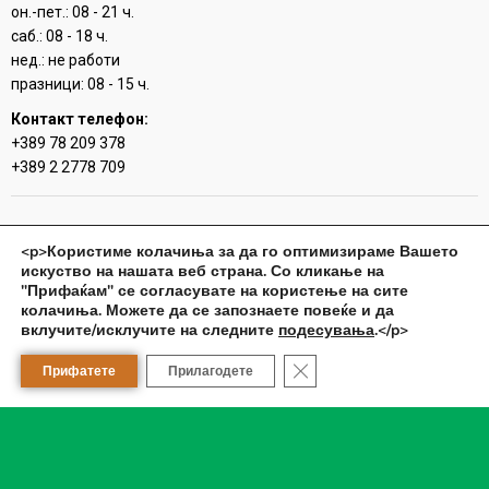
он.-пет.: 08 - 21 ч.
саб.: 08 - 18 ч.
нед.: не работи
празници: 08 - 15 ч.
Контакт телефон:
+389 78 209 378
+389 2 2778 709
Аптека
<p>Користиме колачиња за да го оптимизираме Вашето
Сара фарм Драчево
искуство на нашата веб страна. Со кликање на
"Прифаќам" се согласувате на користење на сите
Работно време:
колачиња. Можете да се запознаете повеќе и да
пон.-пет. : 08-21 ч.
вклучите/исклучите на следните
подесувања
.</p>
саб.: 08-20 ч.
Close GDPR Cookie Banner
нед.: 08-13 ч.
Прифатете
Прилагодете
празници: 08-15 ч.
Контакт телефон:
+389 78 209377
+389 2 2792 880