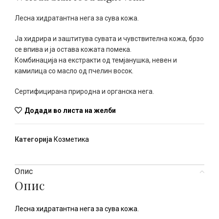
Лесна хидратантна нега за сува кожа.
Ја хидрира и заштитува сувата и чувствителна кожа, брзо
се впива и ја остава кожата помека.
Комбинација на екстракти од темјанушка, невен и
камилица со масло од пчелин восок.
Сертифицирана природна и органска нега.
Додади во листа на желби
Категорија
Козметика
Опис
Опис
Лесна хидратантна нега за сува кожа.