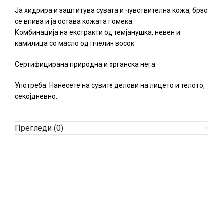
Ја хидрира и заштитува сувата и чувствителна кожа, брзо
се впива и ја остава кожата помека.
Комбинација на екстракти од темјанушка, невен и
камилица со масло од пчелин восок.
Сертифицирана природна и органска нега.
Употреба: Нанесете на сувите делови на лицето и телото,
секојдневно.
Прегледи (0)