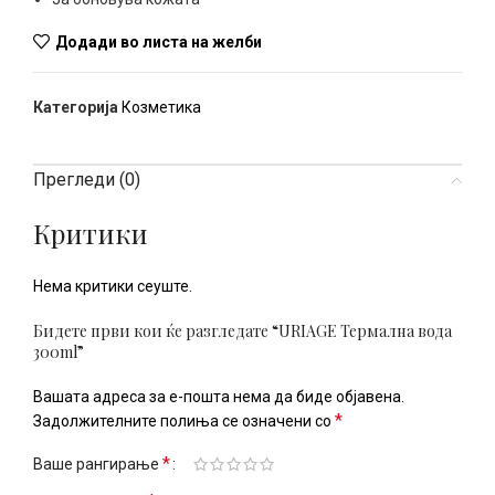
Додади во листа на желби
Категорија
Козметика
Прегледи (0)
Критики
Нема критики сеуште.
Бидете први кои ќе разгледате “URIAGE Термална вода
300ml”
Вашата адреса за е-пошта нема да биде објавена.
*
Задолжителните полиња се означени со
*
Ваше рангирање