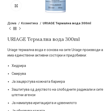
Click to enlarge
Дома
Козметика
URIAGE Термална вода 300ml
URIAGE Термална вода 300ml
Uriage термална вода е основа на сите Uriage производи а
има единствени активни состојки и придобивки:
Хидрира
Смирува
Ја зацврстува кожната бариера
Заштитува од дејството на слободните радикали и сите
штетни агенси
Ја намалува иритацијата и црвенилото
Ја обновува кожата