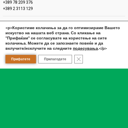
+389 78 209 376
+389 2 3113 129
Аптека
<p>Користиме колачиња за да го оптимизираме Вашето
Сара фарм Кисела Вода
искуство на нашата веб страна. Со кликање на
"Прифаќам" се согласувате на користење на сите
Работно време:
колачиња. Можете да се запознаете повеќе и да
вклучите/исклучите на следните
подесувања
.</p>
он.-пет.: 08 - 21 ч.
саб.: 08 - 18 ч.
Close GDPR Cookie Banner
Прифатете
Прилагодете
нед.: не работи
празници: 08 - 15 ч.
Контакт телефон:
+389 78 209 378
+389 2 2778 709
Аптека
Сара фарм Драчево
Работно време: