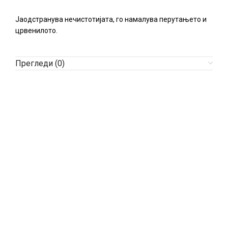
Јаодстранува нечистотијата, го намалува перутањето и
црвенилото.
Прегледи (0)