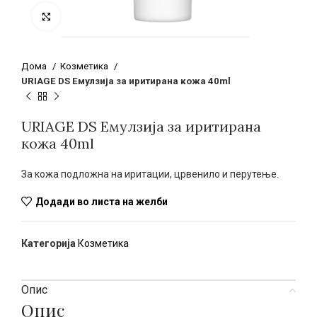
Click to enlarge
Дома
Козметика
URIAGE DS Емулзија за иритирана кожа 40ml
URIAGE DS Емулзија за иритирана
кожа 40ml
За кожа подложна на иритации, црвенило и перутење.
Додади во листа на желби
Категорија
Козметика
Опис
Опис