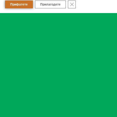
Close GDPR Cookie Banner
Прифатете
Прилагодете
Сара фарм Кисела Вода
Работно време:
он.-пет.: 08 - 21 ч.
саб.: 08 - 18 ч.
нед.: не работи
празници: 08 - 15 ч.
Контакт телефон:
+389 78 209 378
+389 2 2778 709
Аптека
Сара фарм Драчево
Работно време:
пон.-пет. : 08-21 ч.
саб.: 08-20 ч.
нед.: 08-13 ч.
празници: 08-15 ч.