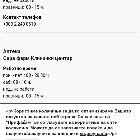
нед.: не работи
празници: 08 - 15 ч.
Контакт телефон:
+389 2 243 0510
Аптека
Сара фарм Клинички центар
Работно време:
пон. - пет. : 08 - 20.30 ч.
саб.: 08 - 16 ч.
нед.: не работи
празници: 08 - 15 ч.
Контакт телефон:
<p>Користиме колачиња за да го оптимизираме Вашето
+389 78 209 376
искуство на нашата веб страна. Со кликање на
+389 2 3113 129
"Прифаќам" се согласувате на користење на сите
колачиња. Можете да се запознаете повеќе и да
вклучите/исклучите на следните
подесувања
.</p>
Аптека